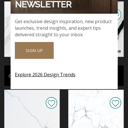
NEWSLETTER
Get exclusive design inspiration, new product
launches, trend insights, and expert tips
delivered straight to your inbox.
SIGN UP
CALACATTA MIRAGGIO
Explore 2026 Design Trends
®
CALACATTA MIRAGGIO
®
CIELO