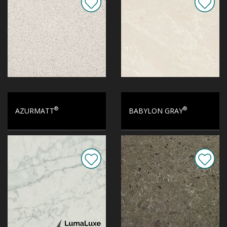
®
®
AZURMATT
BABYLON GRAY