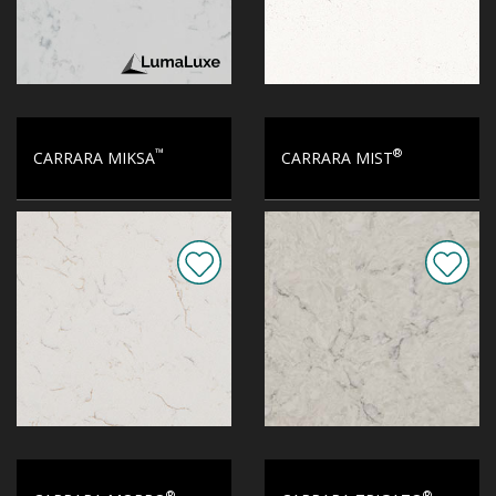
™
®
CARRARA MIKSA
CARRARA MIST
®
®