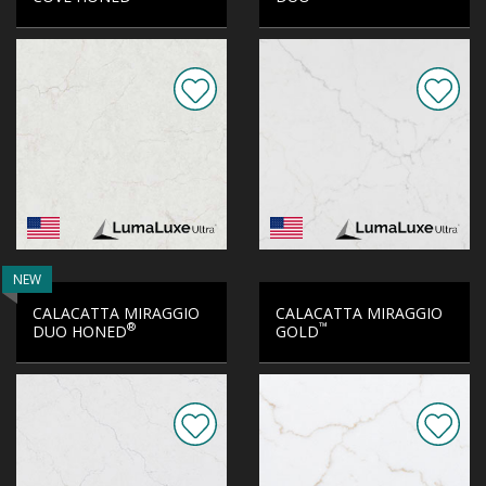
NEW
CALACATTA MIRAGGIO
CALACATTA MIRAGGIO
®
™
DUO HONED
GOLD