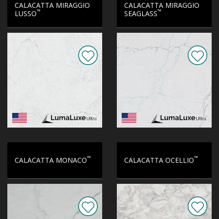
CALACATTA MIRAGGIO
CALACATTA MIRAGGIO
™
™
LUSSO
SEAGLASS
™
™
CALACATTA MONACO
CALACATTA OCELLIO