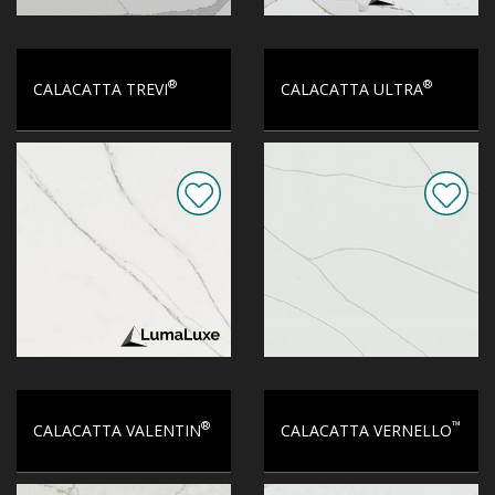
®
®
CALACATTA TREVI
CALACATTA ULTRA
®
™
CALACATTA VALENTIN
CALACATTA VERNELLO