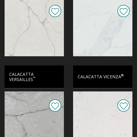
CALACATTA
®
CALACATTA VICENZA
™
VERSAILLES