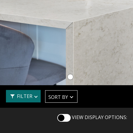
FILTER
SORT BY
VIEW DISPLAY OPTIONS
: