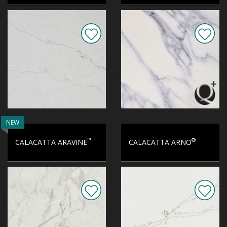
NEW
™
®
CALACATTA ARAVINE
CALACATTA ARNO